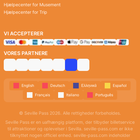
Hjælpecenter for Musement
Hjælpecenter for Trip
VI ACCEPTERER
VORES PARTNERE
English
Deutsch
Ελληνικά
Español
Français
Italiano
Português
© Seville Pass 2026. Alle rettigheder forbeholdes.
Seville Pass er en uafhængig platform, der tilbyder billetservice
til attraktioner og oplevelser i Sevilla. seville-pass.com er ikke
tilknyttet nogen officiel enhed. seville-pass.com indeholder