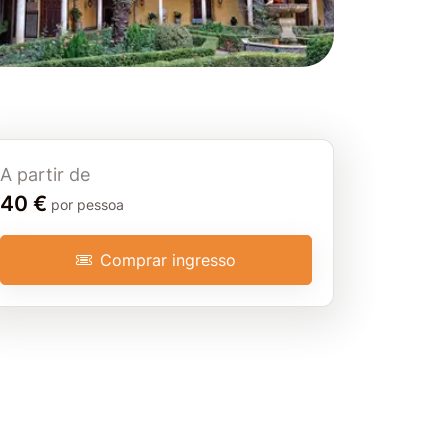
A partir de
Tour a pé
40 €
por pessoa
Comprar ingresso
Sevilha
3 horas 15 minutos